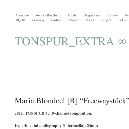
About d/e
Andres Bosshard
Artists
Biographies
Curator
Fi
MQ 10
Opening
Partner
Playlist
Press
Project
Set up
TONSPUR_EXTRA ∞
Maria Blondeel [B] “Freewaystück
2011. TONSPUR 45. 8-channel composition.
Experimental audiography (intermedia). 24min