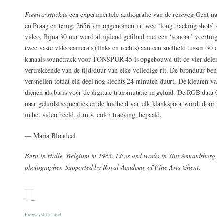
Freewaystück
is een experimentele audiografie van de reisweg Gent n
en Praag en terug: 2656 km opgenomen in twee ‘long tracking shots’
video. Bijna 30 uur werd al rijdend gefilmd met een ‘sonoor’ voertuig
twee vaste videocamera’s (links en rechts) aan een snelheid tussen 50
kanaals soundtrack voor TONSPUR 45 is opgebouwd uit de vier delen, 
vertrekkende van de tijdsduur van elke volledige rit. De bronduur ben
versnellen totdat elk deel nog slechts 24 minuten duurt. De kleuren v
dienen als basis voor de digitale transmutatie in geluid. De RGB data 
naar geluidsfrequenties en de luidheid van elk klankspoor wordt door 
in het video beeld, d.m.v. color tracking, bepaald.
— Maria Blondeel
Born in Halle, Belgium in 1963. Lives and works in Sint Amandsberg,
photographer. Supported by Royal Academy of Fine Arts Ghent.
Freewaystuck.mp3